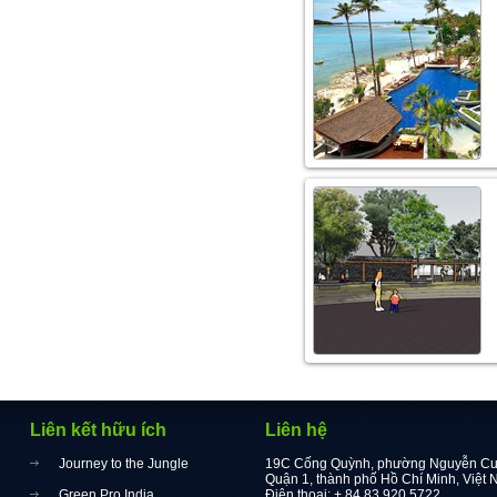
Liên kết hữu ích
Liên hệ
Journey to the Jungle
19C Cống Quỳnh, phường Nguyễn Cư 
Quận 1, thành phố Hồ Chí Minh, Việt
Green Pro India
Điện thoại: + 84 83.920.5722