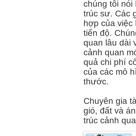
chúng tôi nói
trúc sư. Các 
hợp của việc 
tiến độ. Chú
quan lâu dài 
cảnh quan mới
quả chi phí c
của các mô hì
thước.
Chuyên gia tà
gió, đất và á
trúc cảnh qua