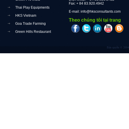
Fax: + 84 83.920.4942
Thai Play Equipments
E-mail:
info@hksconsultants.com
HKS Vietnam
Theo chúng tôi tại trang
Goa Trade Farming
Green Hills Restaurant
Bản quyền © 2004 